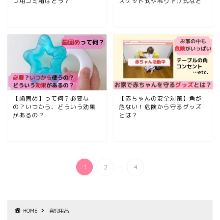
つ用ゴミ箱はどう？
スケット式や吊り下げ式など
【歯固め】って何？必要な
【赤ちゃんの安全対策】角が
の？いつから、どういう効果
危ない！危険から守るグッズ
があるの？
とは？
...
1
2
4
HOME
育児用品